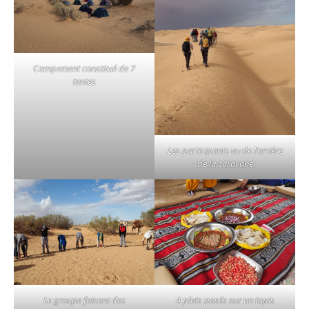
Campement constitué de 7
tentes
Les participants vu de l’arrière
de la caravane
Le groupe faisant des
4 plats posés sur un tapis