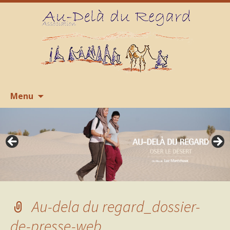
Aller
R
Menu
au
contenu
Au-dela du regard_dossier-
de-presse-web