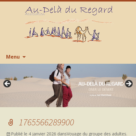
Aller
R
Menu
au
contenu
1765566289900
Publié le
4 janvier 2026
dans
Voyage du groupe des adultes.