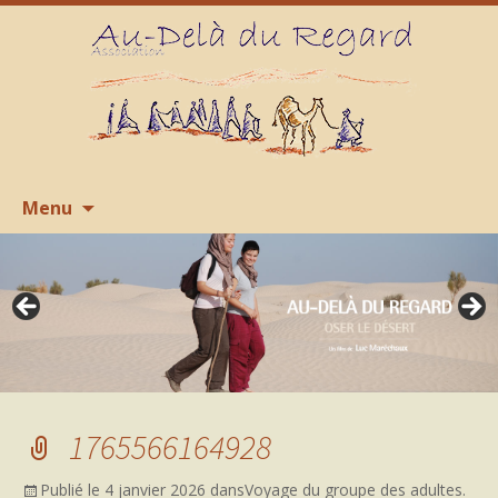
Aller
R
Menu
au
contenu
1765566164928
Publié le
4 janvier 2026
dans
Voyage du groupe des adultes.