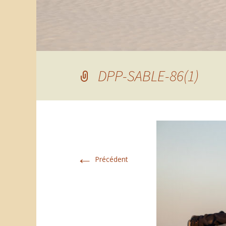
DPP-SABLE-86(1)
←
Précédent