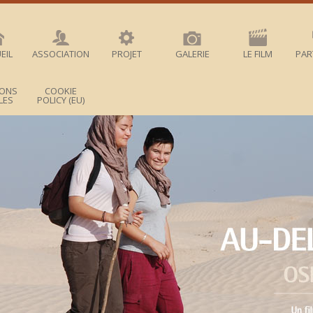
EIL
ASSOCIATION
PROJET
GALERIE
LE FILM
PAR
IONS
COOKIE
LES
POLICY (EU)