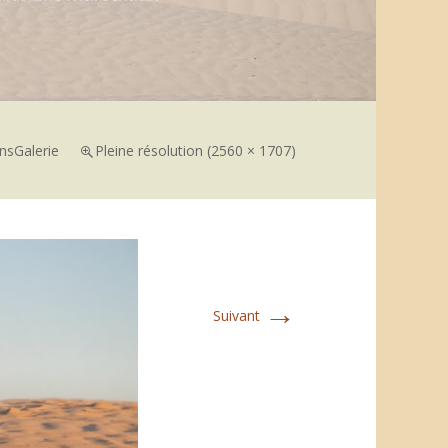
ns
Galerie
Pleine résolution (2560 × 1707)
→
Suivant