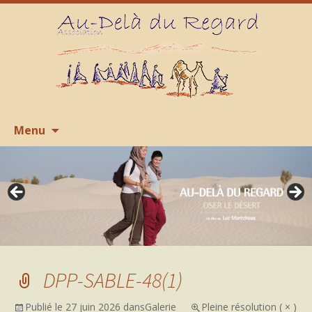
Aller
R
Menu
au
contenu
DPP-SABLE-48(1)
Publié le
27 juin 2026
dans
Galerie
Pleine résolution ( × )