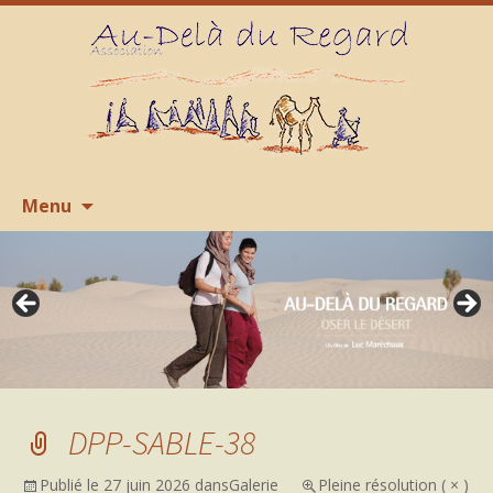
Aller
R
Menu
au
contenu
DPP-SABLE-38
Publié le
27 juin 2026
dans
Galerie
Pleine résolution ( × )