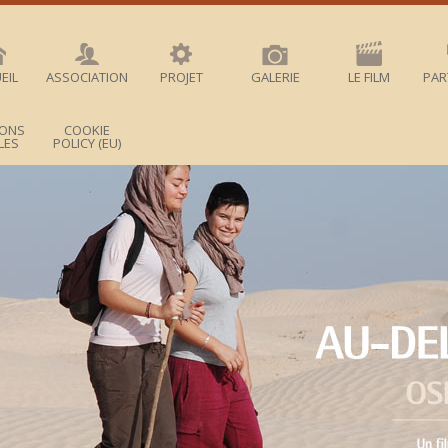
EIL
ASSOCIATION
PROJET
GALERIE
LE FILM
PAR
IONS
COOKIE
LES
POLICY (EU)