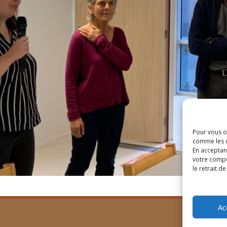
Pour vous of
comme les c
En acceptan
votre compo
le retrait d
Ac