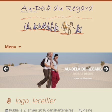
Aller
R
Menu
au
contenu
logo_lecellier
Publié le
2 janvier 2016
dans
Partenaires
Pleine