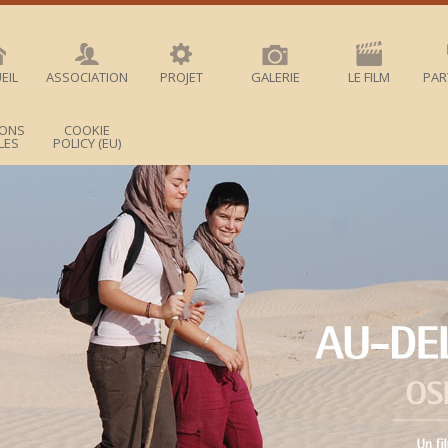
EIL
ASSOCIATION
PROJET
GALERIE
LE FILM
PAR
IONS
COOKIE
LES
POLICY (EU)