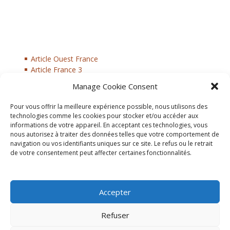
Article Ouest France
Article France 3
Article Ouest France 21/01/19
Manage Cookie Consent
Article Ouest France 18/01/19
Article Ouest France 14/01/19
Pour vous offrir la meilleure expérience possible, nous utilisons des
Article Ouest France 10/04/19
technologies comme les cookies pour stocker et/ou accéder aux
Article Ouest France 23/04/19
informations de votre appareil. En acceptant ces technologies, vous
Article Télégramme 09/05/19
nous autorisez à traiter des données telles que votre comportement de
navigation ou vos identifiants uniques sur ce site. Le refus ou le retrait
de votre consentement peut affecter certaines fonctionnalités.
Accepter
Refuser