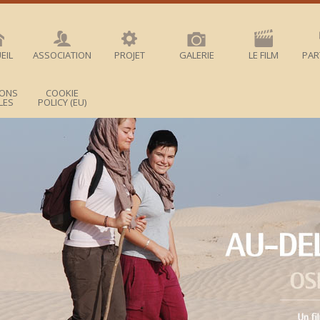
EIL
ASSOCIATION
PROJET
GALERIE
LE FILM
PAR
IONS
COOKIE
LES
POLICY (EU)