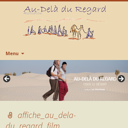
Aller
R
Menu
au
contenu
affiche_au_dela-
du_regard_film