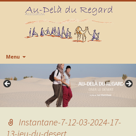
Aller
R
Menu
au
contenu
Instantane-7-12-03-2024-17-
13-jeu-du-desert