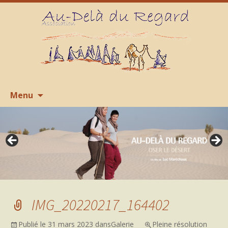
Aller
R
Menu
au
contenu
IMG_20220217_164402
Publié le
31 mars 2023
dans
Galerie
Pleine résolution