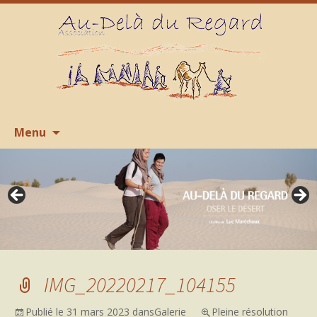
Aller
R
Menu
au
contenu
IMG_20220217_104155
Publié le
31 mars 2023
dans
Galerie
Pleine résolution