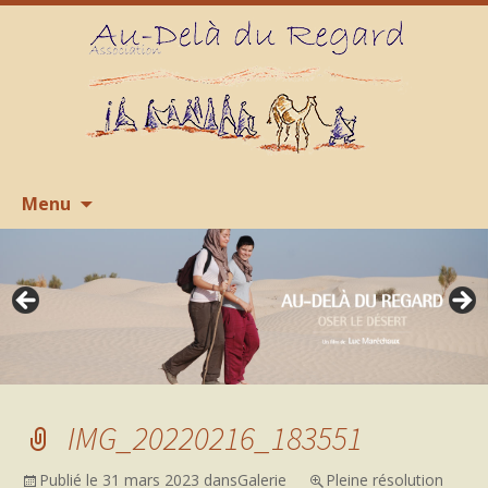
Aller
R
Menu
au
contenu
IMG_20220216_183551
Publié le
31 mars 2023
dans
Galerie
Pleine résolution