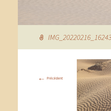
IMG_20220216_1624
←
Précédent