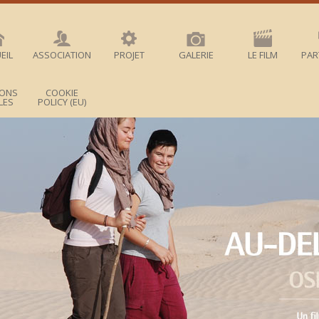
EIL
ASSOCIATION
PROJET
GALERIE
LE FILM
PAR
IONS
COOKIE
LES
POLICY (EU)