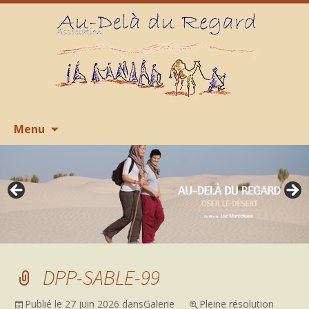
Aller
R
Menu
au
contenu
DPP-SABLE-99
Publié le
27 juin 2026
dans
Galerie
Pleine résolution