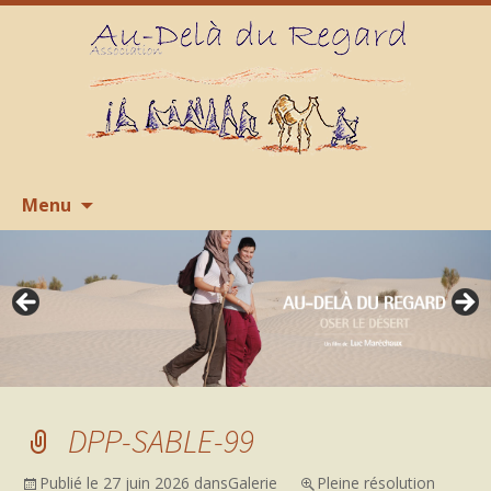
Aller
R
Menu
au
contenu
DPP-SABLE-99
Publié le
27 juin 2026
dans
Galerie
Pleine résolution