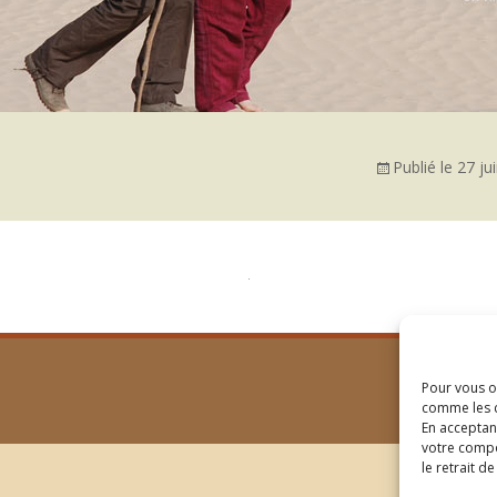
Publié le
27 ju
Pour vous of
comme les c
En acceptan
votre compo
le retrait d