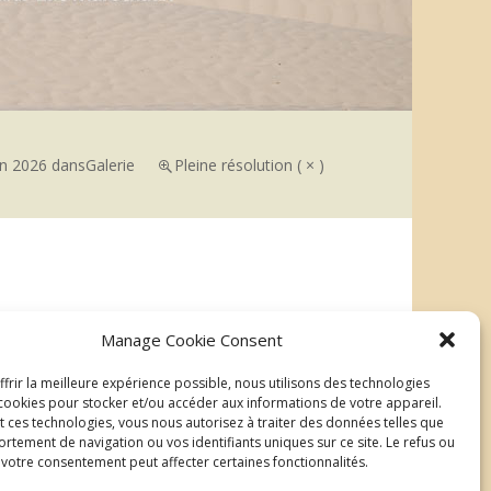
in 2026
dans
Galerie
Pleine résolution ( × )
→
Manage Cookie Consent
Suivant
frir la meilleure expérience possible, nous utilisons des technologies
| ©2026 Au delà du regard
Mentions légales
ookies pour stocker et/ou accéder aux informations de votre appareil.
t ces technologies, vous nous autorisez à traiter des données telles que
rtement de navigation ou vos identifiants uniques sur ce site. Le refus ou
e votre consentement peut affecter certaines fonctionnalités.