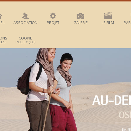
EIL
ASSOCIATION
PROJET
GALERIE
LE FILM
PAR
IONS
COOKIE
LES
POLICY (EU)