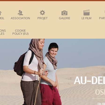
EIL
ASSOCIATION
PROJET
GALERIE
LE FILM
PAR
IONS
COOKIE
LES
POLICY (EU)