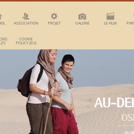
EIL
ASSOCIATION
PROJET
GALERIE
LE FILM
PAR
IONS
COOKIE
LES
POLICY (EU)