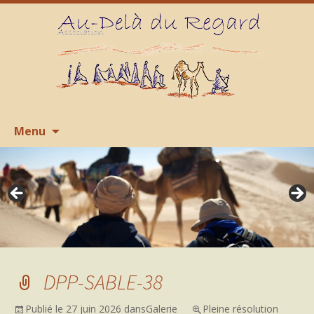
Aller
R
Menu
au
contenu
DPP-SABLE-38
Publié le
27 juin 2026
dans
Galerie
Pleine résolution