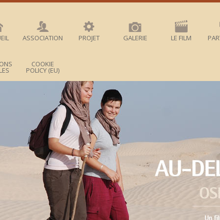
EIL
ASSOCIATION
PROJET
GALERIE
LE FILM
PAR
IONS
COOKIE
LES
POLICY (EU)