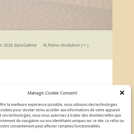
in 2026
dans
Galerie
Pleine résolution ( × )
→
Manage Cookie Consent
Suivant
frir la meilleure expérience possible, nous utilisons des technologies
| ©2026 Au delà du regard
Mentions légales
ookies pour stocker et/ou accéder aux informations de votre appareil.
t ces technologies, vous nous autorisez à traiter des données telles que
rtement de navigation ou vos identifiants uniques sur ce site. Le refus ou
e votre consentement peut affecter certaines fonctionnalités.