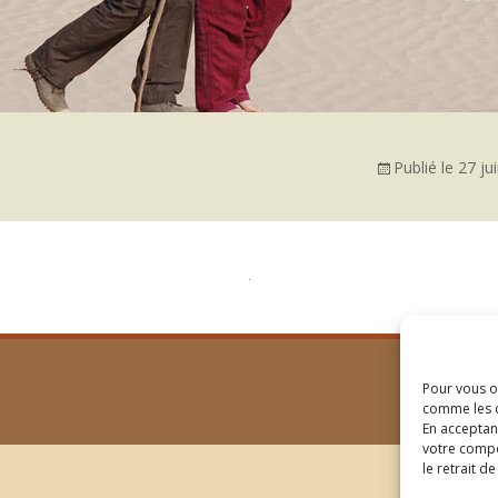
Publié le
27 ju
Pour vous of
comme les c
En acceptan
votre compo
le retrait d