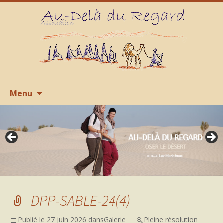
Aller
R
Menu
au
contenu
DPP-SABLE-24(4)
Publié le
27 juin 2026
dans
Galerie
Pleine résolution