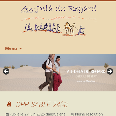
Aller
R
Menu
au
contenu
DPP-SABLE-24(4)
Publié le
27 juin 2026
dans
Galerie
Pleine résolution