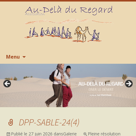
Aller
R
Menu
au
contenu
DPP-SABLE-24(4)
Publié le
27 juin 2026
dans
Galerie
Pleine résolution