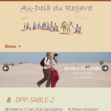
Aller
R
Menu
au
contenu
DPP-SABLE-2
Publié le
27 juin 2026
dans
Galerie
Pleine résolution