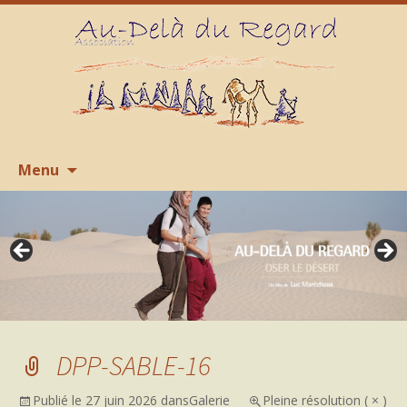
Aller
R
Menu
au
contenu
DPP-SABLE-16
Publié le
27 juin 2026
dans
Galerie
Pleine résolution ( × )