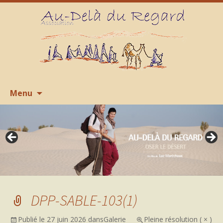
Aller
R
Menu
au
contenu
DPP-SABLE-103(1)
Publié le
27 juin 2026
dans
Galerie
Pleine résolution ( × )