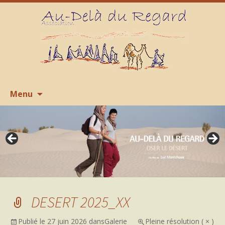
Aller
R
Menu
au
contenu
DESERT 2025_XX
Publié le
27 juin 2026
dans
Galerie
Pleine résolution ( × )