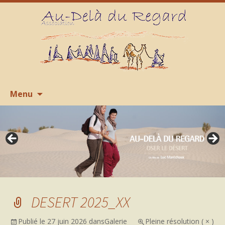
Aller
R
Menu
au
contenu
DESERT 2025_XX
Publié le
27 juin 2026
dans
Galerie
Pleine résolution ( × )