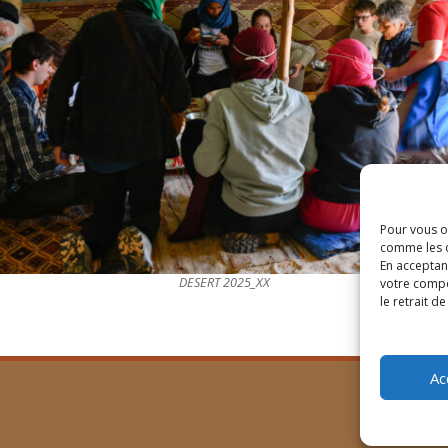
Pour vous of
comme les c
En acceptan
DESERT 2025_XX
votre compo
le retrait d
Ac