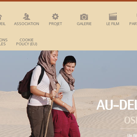
EIL
ASSOCIATION
PROJET
GALERIE
LE FILM
PAR
IONS
COOKIE
LES
POLICY (EU)