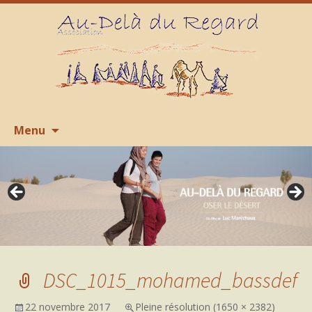
Aller
R
Menu
au
contenu
DSC_1015_mohamed_bassdef
22 novembre 2017
Pleine résolution (1650 × 2382)