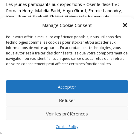
Les jeunes participants aux expéditions « Oser le désert » :
Romain Herry, Mahdia Farid, Hugo Girard, Emmie Lapendry,
Kecy Khan et Raphaël Thétiot étaient très heureux de
répondre aux nombreuses questions de leurs camarades.
Manage Cookie Consent
Pour vous offrir la meilleure expérience possible, nous utilisons des
technologies comme les cookies pour stocker et/ou accéder aux
informations de votre appareil. En acceptant ces technologies, vous
nous autorisez à traiter des données telles que votre comportement de
navigation ou vos identifiants uniques sur ce site. Le refus ou le retrait
de votre consentement peut affecter certaines fonctionnalités.
Accepter
Refuser
Voir les préférences
Cookie Policy