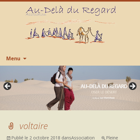
Aller
R
Menu
au
contenu
voltaire
Publié le
2 octobre 2018
dans
Association
Pleine