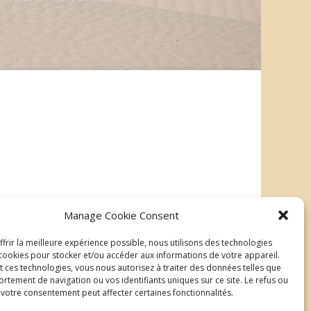
Manage Cookie Consent
frir la meilleure expérience possible, nous utilisons des technologies
| ©2026 Au delà du regard
Mentions légales
ookies pour stocker et/ou accéder aux informations de votre appareil.
t ces technologies, vous nous autorisez à traiter des données telles que
rtement de navigation ou vos identifiants uniques sur ce site. Le refus ou
e votre consentement peut affecter certaines fonctionnalités.