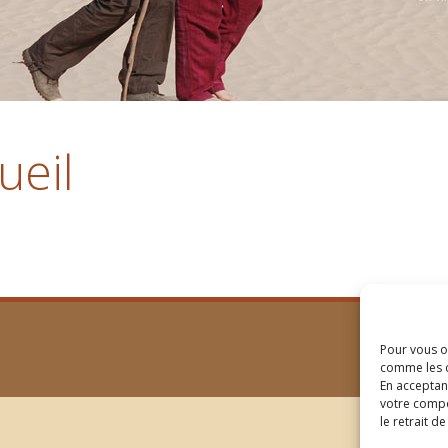
ueil
Pour vous of
comme les c
En acceptan
votre compo
le retrait d