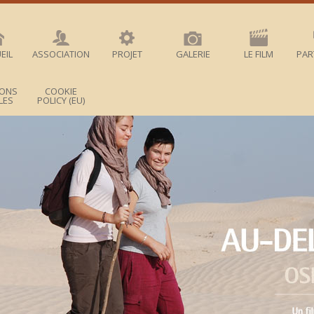
EIL
ASSOCIATION
PROJET
GALERIE
LE FILM
PAR
IONS
COOKIE
LES
POLICY (EU)